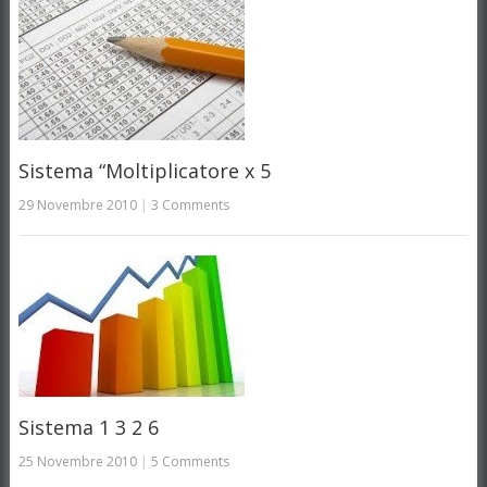
Sistema “Moltiplicatore x 5
29 Novembre 2010
|
3 Comments
Sistema 1 3 2 6
25 Novembre 2010
|
5 Comments