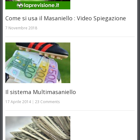
Come si usa il Masaniello : Video Spiegazione
7 Novembre 2018
Il sistema Multimasaniello
17 Aprile 2014
|
23 Comments