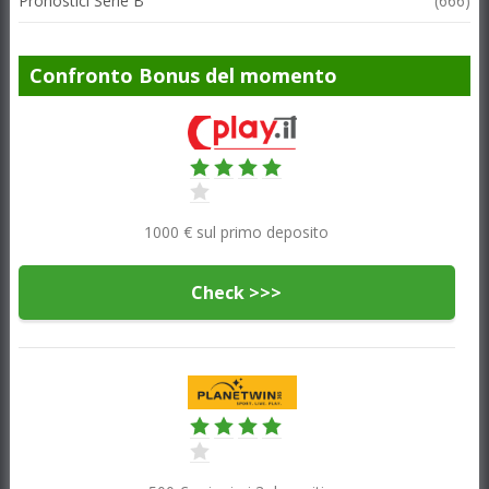
Pronostici Serie B
(666)
Confronto Bonus del momento
1000 € sul primo deposito
Check >>>