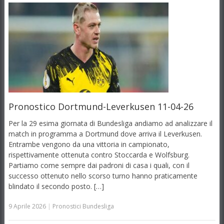
Pronostico Dortmund-Leverkusen 11-04-26
Per la 29 esima giornata di Bundesliga andiamo ad analizzare il
match in programma a Dortmund dove arriva il Leverkusen.
Entrambe vengono da una vittoria in campionato,
rispettivamente ottenuta contro Stoccarda e Wolfsburg.
Partiamo come sempre dai padroni di casa i quali, con il
successo ottenuto nello scorso turno hanno praticamente
blindato il secondo posto. […]
9 Aprile 2026
|
Pronostici Bundesliga