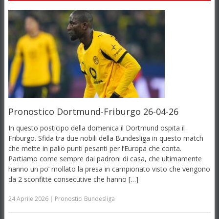
Pronostico Dortmund-Friburgo 26-04-26
In questo posticipo della domenica il Dortmund ospita il
Friburgo. Sfida tra due nobili della Bundesliga in questo match
che mette in palio punti pesanti per l’Europa che conta.
Partiamo come sempre dai padroni di casa, che ultimamente
hanno un po’ mollato la presa in campionato visto che vengono
da 2 sconfitte consecutive che hanno […]
24 Aprile 2026
|
Pronostici Bundesliga