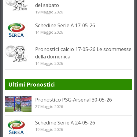
del sabato
19 Maggio 2026
Schedine Serie A 17-05-26
14 Maggio 2026
Pronostici calcio 17-05-26 Le scommesse
della domenica
14 Maggio 2026
Ultimi Pronostici
Pronostico PSG-Arsenal 30-05-26
27 Maggio 2026
Schedine Serie A 24-05-26
19 Maggio 2026