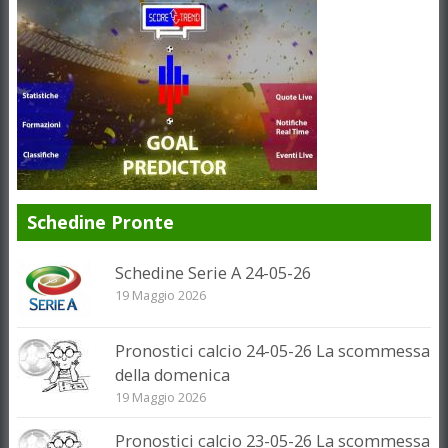
Schedine Pronte
Schedine Serie A 24-05-26
19 Maggio 2026
Pronostici calcio 24-05-26 La scommessa
della domenica
19 Maggio 2026
Pronostici calcio 23-05-26 La scommessa