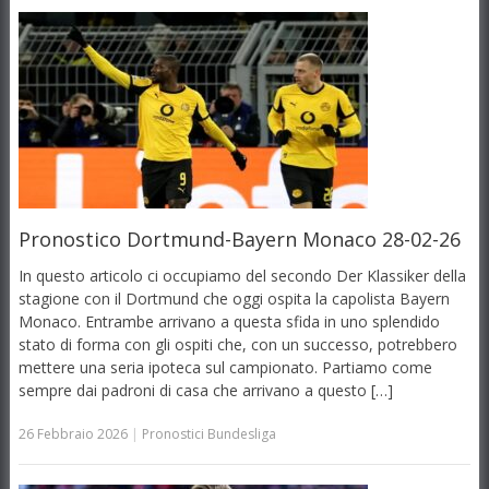
Pronostico Dortmund-Bayern Monaco 28-02-26
In questo articolo ci occupiamo del secondo Der Klassiker della
stagione con il Dortmund che oggi ospita la capolista Bayern
Monaco. Entrambe arrivano a questa sfida in uno splendido
stato di forma con gli ospiti che, con un successo, potrebbero
mettere una seria ipoteca sul campionato. Partiamo come
sempre dai padroni di casa che arrivano a questo […]
26 Febbraio 2026
|
Pronostici Bundesliga