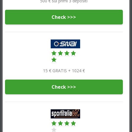
500 € sui primi 3 depositi
Check >>>
15 € GRATIS + 1024 €
Check >>>