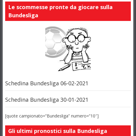
Le scommesse pronte da giocare sulla
Bundesliga
Schedina Bundesliga 06-02-2021
Schedina Bundesliga 30-01-2021
[quote campionato=”Bundesliga” numero=”10″]
Gli ultimi pronostici sulla Bundesliga