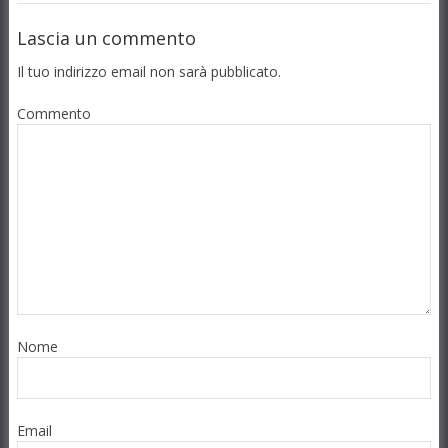
Lascia un commento
Il tuo indirizzo email non sarà pubblicato.
Commento
Nome
Email