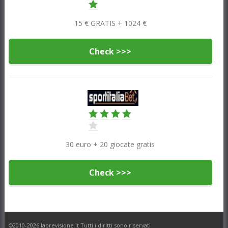
15 € GRATIS + 1024 €
Check >>>
30 euro + 20 giocate gratis
Check >>>
©2010-2026 laprevisione.it Tutti i diritti sono riservati