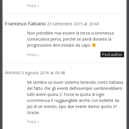
Reply
↓
Francesco Fabiano
23 Settembre 2015 at 20:44
Non potrebbe mai essere la terza scommessa
consecutiva persa, perchè se perdi durante la
progressione devi iniziare da capo
Reply
↓
Post author
Antonio
5 Agosto 2016 at 09:48
Mi sembra un buon sistema tenendo conto tuttavia
del fatto che gli eventi dell’esempio sembrerebbero
tutti avere quota 2. Forse la quota di ogni
scommessa è raggiungibile anche con bollette da
più di un evento, tipo due eventi danno quota 2?
Grazie.
Reply
↓