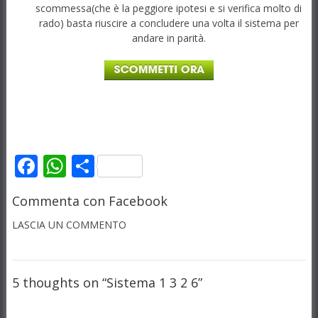
scommessa(che è la peggiore ipotesi e si verifica molto di
rado) basta riuscire a concludere una volta il sistema per
andare in parità.
Facebook
WhatsApp
Share
Commenta con Facebook
LASCIA UN COMMENTO
5 thoughts on “
Sistema 1 3 2 6
”