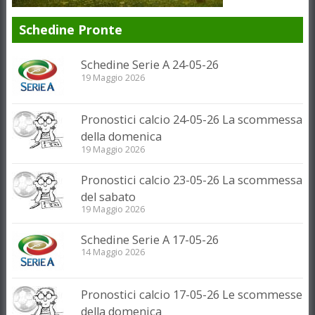
Schedine Pronte
Schedine Serie A 24-05-26
19 Maggio 2026
Pronostici calcio 24-05-26 La scommessa
della domenica
19 Maggio 2026
Pronostici calcio 23-05-26 La scommessa
del sabato
19 Maggio 2026
Schedine Serie A 17-05-26
14 Maggio 2026
Pronostici calcio 17-05-26 Le scommesse
della domenica