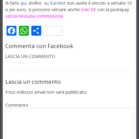
di farlo
qui
. Inoltre su
Eurobet
non avete il vincolo a versare 10
o più euro, si possono versare anche
solo 5€
con la postepay
senza nessuna commissione
.
Facebook
WhatsApp
Share
Commenta con Facebook
LASCIA UN COMMENTO
Lascia un commento
Il tuo indirizzo email non sarà pubblicato.
Commento