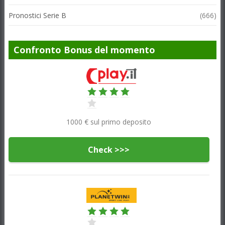
Pronostici Serie B
(666)
Confronto Bonus del momento
1000 € sul primo deposito
Check >>>