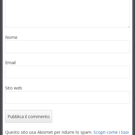
Nome
Email
Sito web
Questo sito usa Akismet per ridurre lo spam.
Scopri come i tuoi