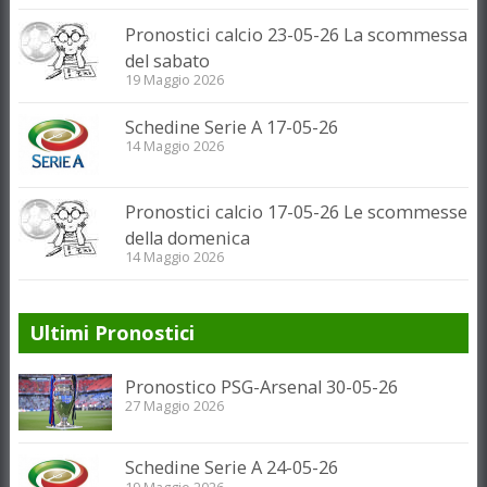
Pronostici calcio 23-05-26 La scommessa
del sabato
19 Maggio 2026
Schedine Serie A 17-05-26
14 Maggio 2026
Pronostici calcio 17-05-26 Le scommesse
della domenica
14 Maggio 2026
Ultimi Pronostici
Pronostico PSG-Arsenal 30-05-26
27 Maggio 2026
Schedine Serie A 24-05-26
19 Maggio 2026