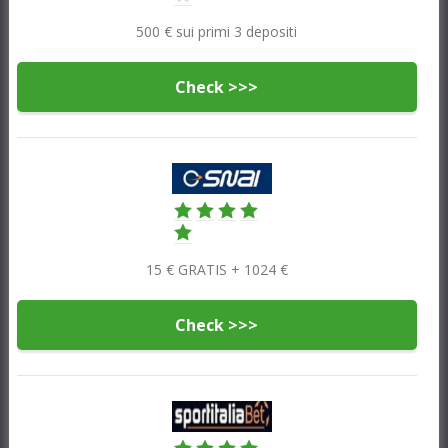
500 € sui primi 3 depositi
Check >>>
15 € GRATIS + 1024 €
Check >>>