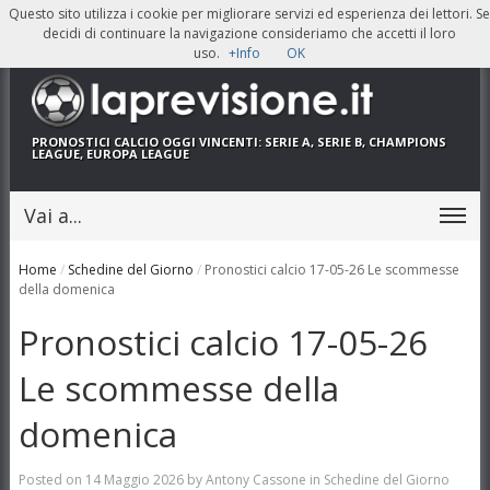
Questo sito utilizza i cookie per migliorare servizi ed esperienza dei lettori. Se
decidi di continuare la navigazione consideriamo che accetti il loro
uso.
+Info
OK
PRONOSTICI CALCIO OGGI
VINCENTI: SERIE A, SERIE B, CHAMPIONS
LEAGUE, EUROPA LEAGUE
Vai a...
Home
/
Schedine del Giorno
/
Pronostici calcio 17-05-26 Le scommesse
della domenica
Pronostici calcio 17-05-26
Le scommesse della
domenica
Posted on
14 Maggio 2026
by
Antony Cassone
in
Schedine del Giorno