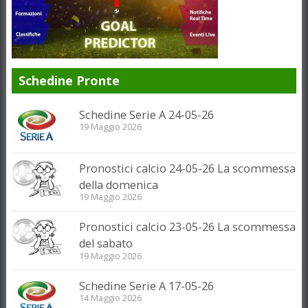
Schedine Pronte
Schedine Serie A 24-05-26
19 Maggio 2026
Pronostici calcio 24-05-26 La scommessa
della domenica
19 Maggio 2026
Pronostici calcio 23-05-26 La scommessa
del sabato
19 Maggio 2026
Schedine Serie A 17-05-26
14 Maggio 2026