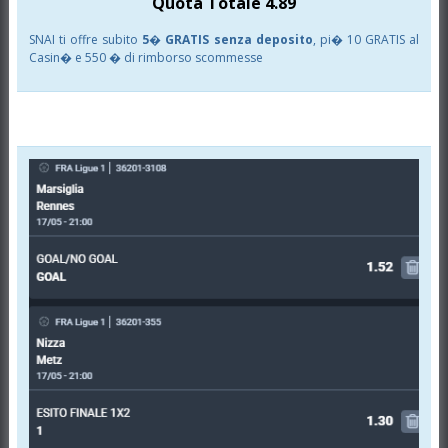
Quota Totale 4.89
SNAI ti offre subito
5� GRATIS senza deposito
, pi� 10 GRATIS al
Casin� e 550 � di rimborso scommesse