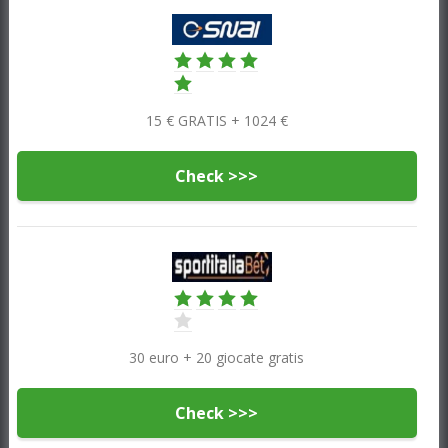
15 € GRATIS + 1024 €
Check >>>
30 euro + 20 giocate gratis
Check >>>