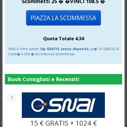
Scommetti 25 � �VINCI 108.5 �
PIAZZA LA SCOMMESSA
Quota Totale 4.34
SNAI ti offre subito
5� GRATIS senza deposito
, pi� 10 GRATIS al
Casin� e 550 � di rimborso scommesse
Book Consigliati e Recensiti
1
15 € GRATIS + 1024 €