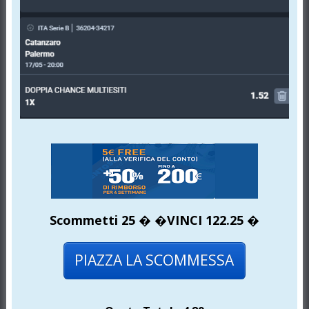
Scommetti 25 � �VINCI 122.25 �
PIAZZA LA SCOMMESSA