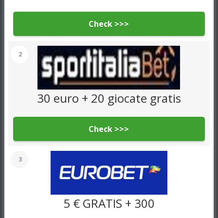
Check >>>
2
30 euro + 20 giocate gratis
Check >>>
3
5 € GRATIS + 300