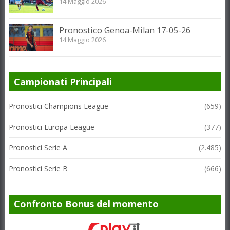
14 Maggio 2026
Pronostico Genoa-Milan 17-05-26
14 Maggio 2026
Campionati Principali
Pronostici Champions League
(659)
Pronostici Europa League
(377)
Pronostici Serie A
(2.485)
Pronostici Serie B
(666)
Confronto Bonus del momento