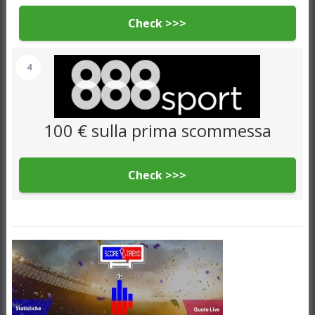
Check >>>
4
100 € sulla prima scommessa
Check >>>