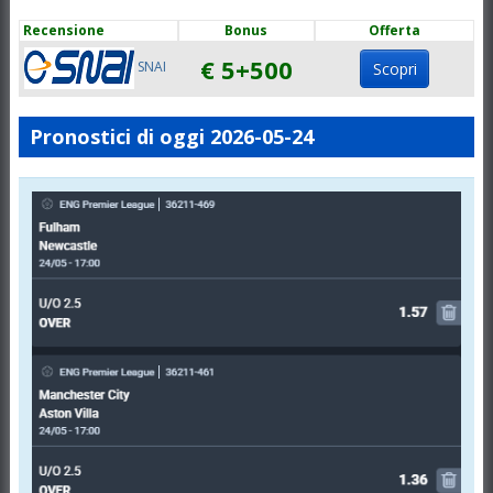
Recensione
Bonus
Offerta
€ 5+500
SNAI
Scopri
Pronostici di oggi
2026-05-24