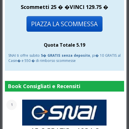
Scommetti 25 � �VINCI 129.75 �
PIAZZA LA SCOMMESSA
Quota Totale 5.19
SNAI ti offre subito
5� GRATIS senza deposito
, pi� 10 GRATIS al
Casin� e 550 � di rimborso scommesse
Book Consigliati e Recensiti
1