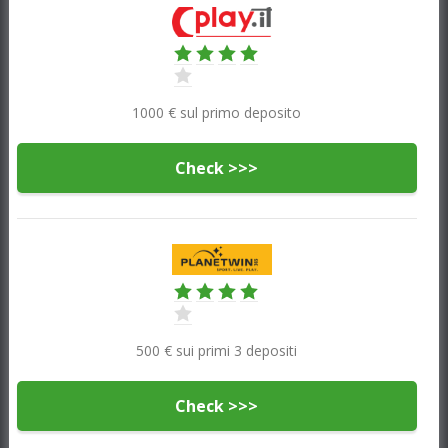
1000 € sul primo deposito
Check >>>
500 € sui primi 3 depositi
Check >>>