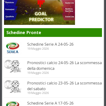
Schedine Pronte
Schedine Serie A 24-05-26
19 Maggio 2026
Pronostici calcio 24-05-26 La scommessa
della domenica
19 Maggio 2026
Pronostici calcio 23-05-26 La scommessa
del sabato
19 Maggio 2026
Schedine Serie A 17-05-26