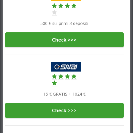
500 € sui primi 3 depositi
Check >>>
15 € GRATIS + 1024 €
Check >>>