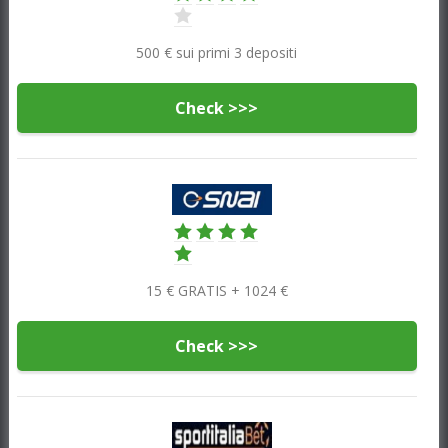
500 € sui primi 3 depositi
Check >>>
15 € GRATIS + 1024 €
Check >>>