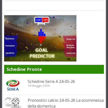
Schedine Pronte
Schedine Serie A 24-05-26
19 Maggio 2026
Pronostici calcio 24-05-26 La scommessa
della domenica