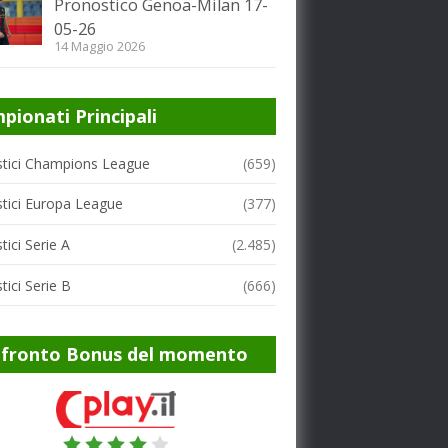
Pronostico Genoa-Milan 17-
05-26
14 Maggio 2026
pionati Principali
tici Champions League
(659)
tici Europa League
(377)
tici Serie A
(2.485)
tici Serie B
(666)
fronto Bonus del momento