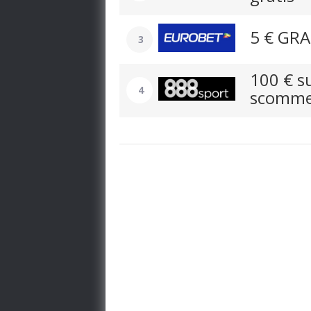
5 € GRA
3
100 € s
4
scomme