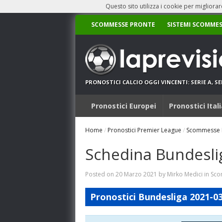
Questo sito utilizza i cookie per migliorar
SCOMMESSE PRONTE
SISTEMI SCOMME
PRONOSTICI CALCIO OGGI
VINCENTI: SERIE A, 
Pronostici Europei
Pronostici Ital
Home
/
Pronostici Premier League
/
Scommesse 
Schedina Bundesli
Posted on
20 Marzo 2021
by
Mirko Medici
in
Sco
Pronostici Bundesliga
2021-03