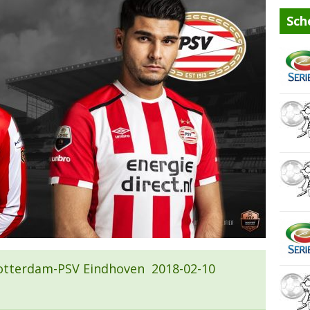
Sch
Rotterdam-PSV Eindhoven 2018-02-10