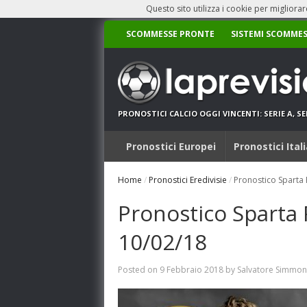
Questo sito utilizza i cookie per migliorar
SCOMMESSE PRONTE
SISTEMI SCOMME
PRONOSTICI CALCIO OGGI
VINCENTI: SERIE A, 
Pronostici Europei
Pronostici Ital
Home
/
Pronostici Eredivisie
/
Pronostico Sparta
Pronostico Sparta
10/02/18
Posted on
9 Febbraio 2018
by
Salvatore Simmon