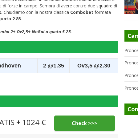
a di forze in campo. Sembra di avere contro due squadre di
0.
Chiudiamo con la nostra classica
Combobet
formata
quota 2.85.
combo
2+ Ov2,5+ NoGol a quota 5.25.
Cam
Pronos
Pronos
indhoven
2 @1.35
Ov3,5 @2.30
Pronos
Pronos
Con
ATIS + 1024 €
Check >>>