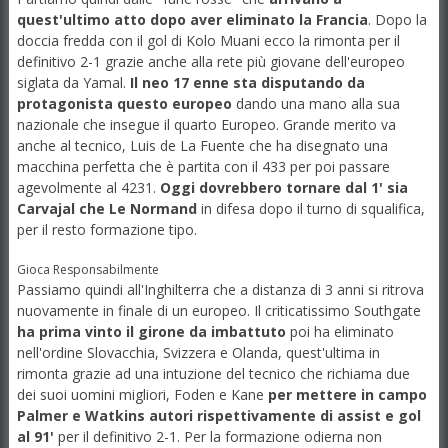
quest'ultimo atto dopo aver eliminato la Francia
. Dopo la
doccia fredda con il gol di Kolo Muani ecco la rimonta per il
definitivo 2-1 grazie anche alla rete più giovane dell'europeo
siglata da Yamal.
Il neo 17 enne sta disputando da
protagonista questo europeo
dando una mano alla sua
nazionale che insegue il quarto Europeo. Grande merito va
anche al tecnico, Luis de La Fuente che ha disegnato una
macchina perfetta che è partita con il 433 per poi passare
agevolmente al 4231.
Oggi dovrebbero tornare dal 1' sia
Carvajal che Le Normand
in difesa dopo il turno di squalifica,
per il resto formazione tipo.
Gioca Responsabilmente
Passiamo quindi all'Inghilterra che a distanza di 3 anni si ritrova
nuovamente in finale di un europeo. Il criticatissimo Southgate
ha prima vinto il girone da imbattuto
poi ha eliminato
nell'ordine Slovacchia, Svizzera e Olanda, quest'ultima in
rimonta grazie ad una intuzione del tecnico che richiama due
dei suoi uomini migliori, Foden e Kane
per mettere in campo
Palmer e Watkins autori rispettivamente di assist e gol
al 91'
per il definitivo 2-1. Per la formazione odierna non