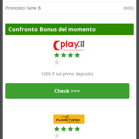
Pronostici Serie B
(666)
Confronto Bonus del momento
1000 € sul primo deposito
Check >>>