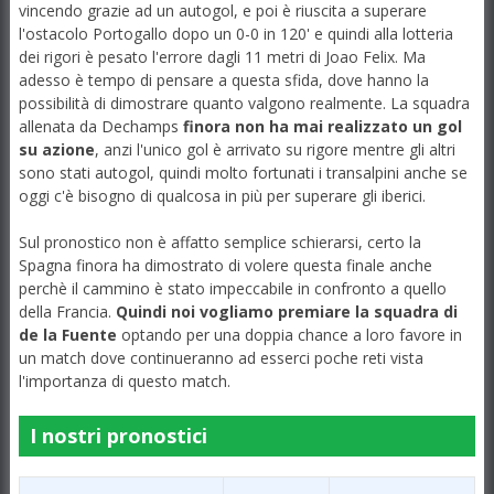
vincendo grazie ad un autogol, e poi è riuscita a superare
l'ostacolo Portogallo dopo un 0-0 in 120' e quindi alla lotteria
dei rigori è pesato l'errore dagli 11 metri di Joao Felix. Ma
adesso è tempo di pensare a questa sfida, dove hanno la
possibilità di dimostrare quanto valgono realmente. La squadra
allenata da Dechamps
finora non ha mai realizzato un gol
su azione
, anzi l'unico gol è arrivato su rigore mentre gli altri
sono stati autogol, quindi molto fortunati i transalpini anche se
oggi c'è bisogno di qualcosa in più per superare gli iberici.
Sul pronostico non è affatto semplice schierarsi, certo la
Spagna finora ha dimostrato di volere questa finale anche
perchè il cammino è stato impeccabile in confronto a quello
della Francia.
Quindi noi vogliamo premiare la squadra di
de la Fuente
optando per una doppia chance a loro favore in
un match dove continueranno ad esserci poche reti vista
l'importanza di questo match.
I nostri pronostici