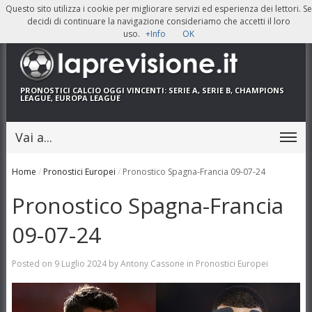
Questo sito utilizza i cookie per migliorare servizi ed esperienza dei lettori. Se
decidi di continuare la navigazione consideriamo che accetti il loro
uso.
+Info
OK
PRONOSTICI CALCIO OGGI
VINCENTI: SERIE A, SERIE B, CHAMPIONS
LEAGUE, EUROPA LEAGUE
Vai a...
Home
/
Pronostici Europei
/
Pronostico Spagna-Francia 09-07-24
Pronostico Spagna-Francia
09-07-24
Posted on
9 Luglio 2024
by
Antony Cassone
in
Pronostici Europei