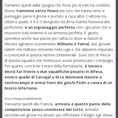
Partiamo quindi dalla Spagna che forse più di tutti ha convinto
finora.
Cammino netto finora
per loro che hanno vinto a
punteggio pieno il girone e portato a casa altre 2 vittorie tra
ottavi e quarti. Il 4-3-3 disegnato da de la Fuente funziona alla
perfezione,
è un ingranaggio perfetto
con i giocatori che si
muovono tutti insieme in un'armonia perfetta. E' giusto
spendere anche due parole per l'attacco dove ai fianchi di
Morata agiranno nuovamente
Williams e Yamal
, due giovani
talenti che militano entrambi nella Liga e che abbiamo imparato
a conoscerli in questa vetrina continentale. Sono loro le frecce
di questa squadra che forniscono assist preziosi per i compagni.
Per quanto concerne il resto della formazione,
il tecnico
dovrà far fronte a due squalifiche pesanti in difesa,
ovvero quelle di Carvajal e di Le Normand mentre a
centrocampo è ormai fuori dai giochi Pedri a causa di un
brutto infortunio.
Gioca Responsabilmente
Passiamo quindi alla Francia,
arrivata a questo punto della
competizione senza convincere del tutto.
Arrivata
seconda nel girone ha dovuto poi affrontare il Belgio agli ottavi,