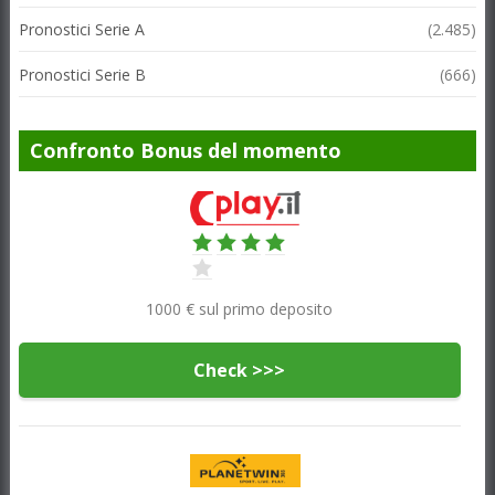
Pronostici Serie A
(2.485)
Pronostici Serie B
(666)
Confronto Bonus del momento
1000 € sul primo deposito
Check >>>