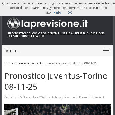
Questo sito utilizza i cookie per migliorare servizi ed esperienza dei lettori. Se
decidi di continuare la navigazione consideriamo che accetti il loro
uso.
+Info
OK
PRONOSTICI CALCIO OGGI
VINCENTI: SERIE A, SERIE B, CHAMPIONS
LEAGUE, EUROPA LEAGUE
Vai a...
Home
/
Pronostici Serie A
/
Pronostico Juventus-Torino 08-11-25
Pronostico Juventus-Torino
08-11-25
Posted on
5 Novembre 2025
by
Antony Cassone
in
Pronostici Serie A