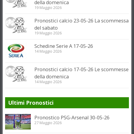
della domenica
19 Maggio 2026
Pronostici calcio 23-05-26 La scommessa
del sabato
19 Maggio 2026
Schedine Serie A 17-05-26
14 Maggio 2026
Pronostici calcio 17-05-26 Le scommesse
della domenica
14 Maggio 2026
Ultimi Pronostici
Pronostico PSG-Arsenal 30-05-26
27 Maggio 2026