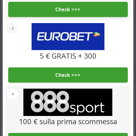
Check >>>
3
5 € GRATIS + 300
Check >>>
4
100 € sulla prima scommessa