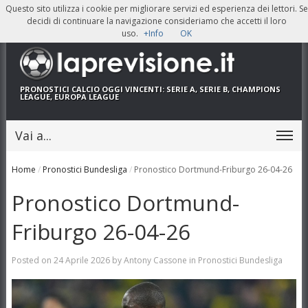
Questo sito utilizza i cookie per migliorare servizi ed esperienza dei lettori. Se
decidi di continuare la navigazione consideriamo che accetti il loro
uso.
+Info
OK
PRONOSTICI CALCIO OGGI
VINCENTI: SERIE A, SERIE B, CHAMPIONS
LEAGUE, EUROPA LEAGUE
Vai a...
Home
/
Pronostici Bundesliga
/
Pronostico Dortmund-Friburgo 26-04-26
Pronostico Dortmund-
Friburgo 26-04-26
Posted on
24 Aprile 2026
by
Antony Cassone
in
Pronostici Bundesliga