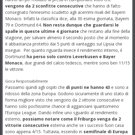
vengono da 2 sconfitte consecutive
che hanno di fatto
consegnato l’ennesimo scudetto agli acerrimi rivali del Bayern
Monaco. Infatti la classifica dice, alla 30 esima giornata, Bayern
79 e Dortmund 64.
Non resta dunque che guardarsi le
spalle in queste ultime 4 giornate
che restano alla fine della
stagione, per salvare almeno il secondo posto che al momento
è abbastanza protetto dai 5 punti di vantaggio sul Lipsia che
insegue. Per quanto riguarda invece il rendimento interno, il
Dortmund
ha perso solo contro Leverkusen e Bayer
Monaco
, due grandi del calcio tedesco, mentre sono ben 11/15
le vittorie.
Gioca Responsabilmente
Passiamo quindi agli ospiti che
di punti ne hanno 43
e sono a
ridosso della zona Europa. Godono sicuramente di uno stato di
forma migliore visto che vengono da 2 vittorie consecutive e
hanno solo pochissime chance di agganciare quantomeno
l’Europa League. Dando infine uno sguardo al rendimento
esterno,
possiamo notare come il Friburgo venga da 2
vittorie consecutive
esterna anche se i successi fuori casa
sono appena 4/15. Tuttavia, essendo in
semifinale di Europa