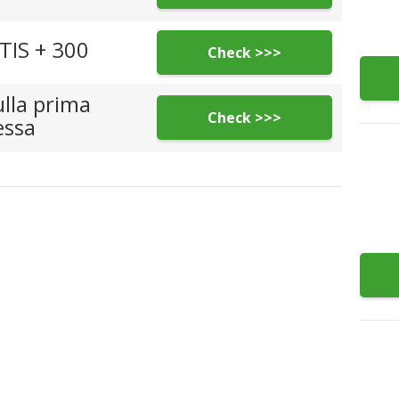
TIS + 300
Check >>>
ulla prima
Check >>>
ssa