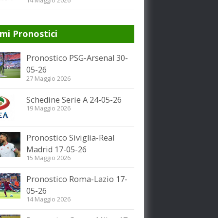
imi Pronostici
Pronostico PSG-Arsenal 30-
05-26
27 Maggio 2026
Schedine Serie A 24-05-26
19 Maggio 2026
Pronostico Siviglia-Real
Madrid 17-05-26
15 Maggio 2026
Pronostico Roma-Lazio 17-
05-26
14 Maggio 2026