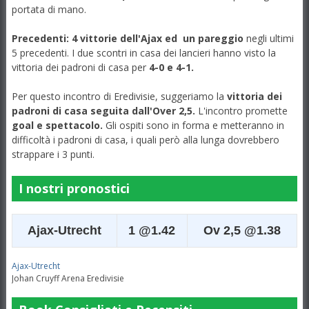
portata di mano.
Precedenti: 4 vittorie dell'Ajax ed un pareggio
negli ultimi
5 precedenti. I due scontri in casa dei lancieri hanno visto la
vittoria dei padroni di casa per
4-0 e 4-1.
Per questo incontro di Eredivisie, suggeriamo la
vittoria dei
padroni di casa seguita dall'Over 2,5.
L'incontro promette
goal e spettacolo.
Gli ospiti sono in forma e metteranno in
difficoltà i padroni di casa, i quali però alla lunga dovrebbero
strappare i 3 punti.
I nostri pronostici
Ajax-Utrecht
1 @1.42
Ov 2,5 @1.38
Ajax-Utrecht
Johan Cruyff Arena
Eredivisie