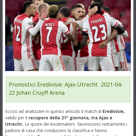
Pronostici Eredivisie
: Ajax-Utrecht 2021-04-
22 Johan Cruyff Arena
Eccoci ad analizzare in questo articolo il match di
Eredivisie,
valido per il
recupero della 21° giornata, tra Ajax e
Utrecht.
Le quote dei bookmakers favoriscono nettamente i
padroni di casa che conducono la classifica e hanno