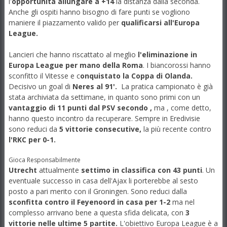
l'
opportunità allungare a +14
la distanza dalla seconda.
Anche gli ospiti hanno bisogno di fare punti se vogliono
maniere il piazzamento valido per
qualificarsi all'Europa
League.
Lancieri che hanno riscattato al meglio
l'eliminazione in
Europa League per mano della Roma
. I biancorossi hanno
sconfitto il Vitesse e c
onquistato la Coppa di Olanda.
Decisivo un goal di
Neres al 91'.
La pratica campionato è già
stata archiviata da settimane, in quanto sono primi con un
vantaggio di 11 punti dal PSV secondo ,
ma , come detto,
hanno questo incontro da recuperare. Sempre in Eredivisie
sono reduci da
5 vittorie consecutive,
la più recente contro
l'RKC per 0-1.
Gioca Responsabilmente
Utrecht
attualmente
settimo in classifica con 43 punti
. Un
eventuale successo in casa dell'Ajax li porterebbe al sesto
posto a pari merito con il Groningen. Sono reduci dalla
sconfitta contro il Feyenoord in casa per 1-2
ma nel
complesso arrivano bene a questa sfida delicata, con
3
vittorie nelle ultime 5 partite.
L'obiettivo Europa League è a