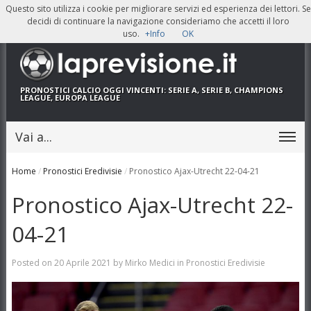
Questo sito utilizza i cookie per migliorare servizi ed esperienza dei lettori. Se
decidi di continuare la navigazione consideriamo che accetti il loro
uso.
+Info
OK
PRONOSTICI CALCIO OGGI
VINCENTI: SERIE A, SERIE B, CHAMPIONS
LEAGUE, EUROPA LEAGUE
Vai a...
Home
/
Pronostici Eredivisie
/
Pronostico Ajax-Utrecht 22-04-21
Pronostico Ajax-Utrecht 22-
04-21
Posted on
20 Aprile 2021
by
Mirko Medici
in
Pronostici Eredivisie