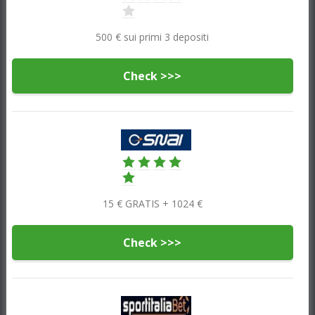
500 € sui primi 3 depositi
Check >>>
15 € GRATIS + 1024 €
Check >>>