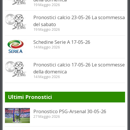
19 Maggio 2026
Pronostici calcio 23-05-26 La scommessa
del sabato
19 Maggio 2026
Schedine Serie A 17-05-26
14 Maggio 2026
Pronostici calcio 17-05-26 Le scommesse
della domenica
14 Maggio 2026
Ultimi Pronostici
Pronostico PSG-Arsenal 30-05-26
27 Maggio 2026