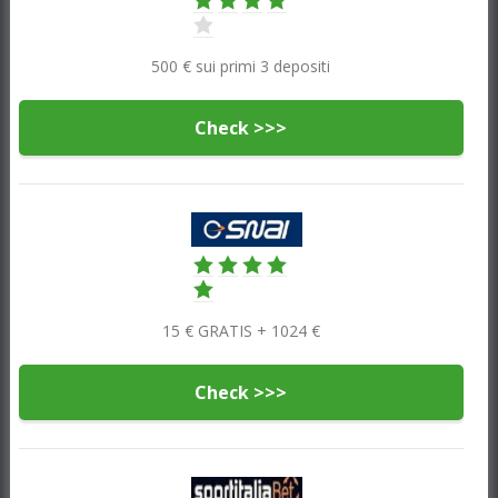
500 € sui primi 3 depositi
Check >>>
15 € GRATIS + 1024 €
Check >>>