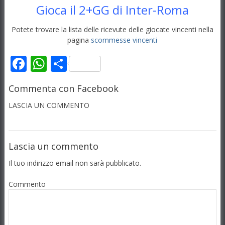
Gioca il 2+GG di Inter-Roma
Potete trovare la lista delle ricevute delle giocate vincenti nella
pagina
scommesse vincenti
Facebook
WhatsApp
Share
Commenta con Facebook
LASCIA UN COMMENTO
Lascia un commento
Il tuo indirizzo email non sarà pubblicato.
Commento