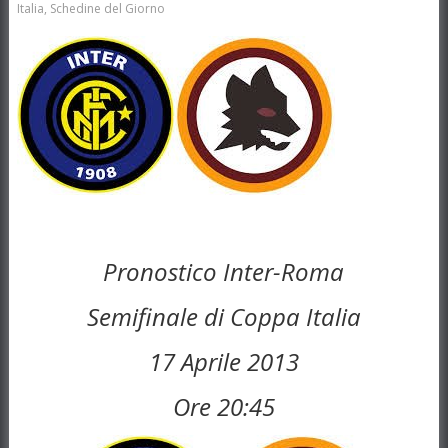
Italia
,
Schedine del Giorno
Pronostico Inter-Roma
Semifinale di Coppa Italia
17 Aprile 2013
Ore 20:45