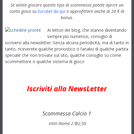
Se volete giocare questo tipo di scommessa potete aprire un
conto gioco su
Eurobet da qui
e approfittare anche di 20 € di
bonus.
Ai lettori del blog, che stanno diventando
sempre più numerosi, consiglio di
iscriversi alla newsletter. Senza alcuna periodicità, ma di tanto in
tanto, riceverete qualche pronostico o l’analisi di qualche partita
speciale che non trovate sul sito, qualche consiglio su come
scommettere o qualche sistema di gioco
Iscriviti alla NewsLetter
Scommessa Calcio 1
Inter-Roma 2 @2,50