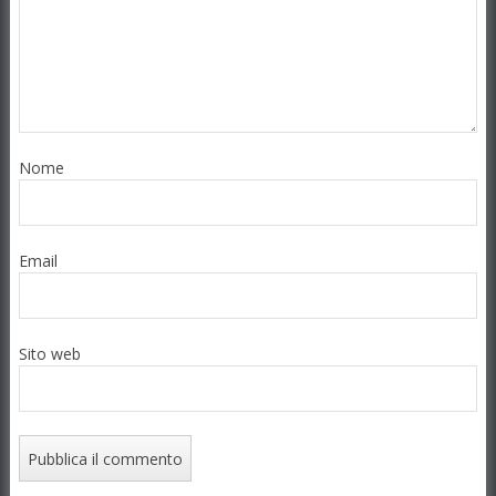
Nome
Email
Sito web