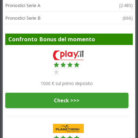
Pronostici Serie A
(2.485)
Pronostici Serie B
(666)
Confronto Bonus del momento
1000 € sul primo deposito
Check >>>