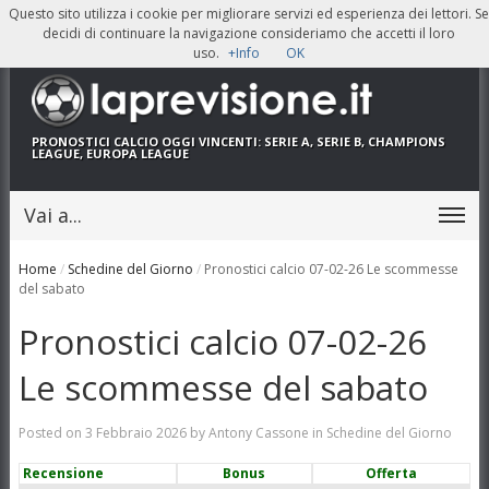
Questo sito utilizza i cookie per migliorare servizi ed esperienza dei lettori. Se
decidi di continuare la navigazione consideriamo che accetti il loro
uso.
+Info
OK
PRONOSTICI CALCIO OGGI
VINCENTI: SERIE A, SERIE B, CHAMPIONS
LEAGUE, EUROPA LEAGUE
Vai a...
Home
/
Schedine del Giorno
/
Pronostici calcio 07-02-26 Le scommesse
del sabato
Pronostici calcio 07-02-26
Le scommesse del sabato
Posted on
3 Febbraio 2026
by
Antony Cassone
in
Schedine del Giorno
Recensione
Bonus
Offerta