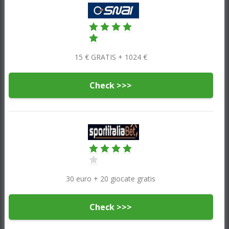
15 € GRATIS + 1024 €
Check >>>
30 euro + 20 giocate gratis
Check >>>