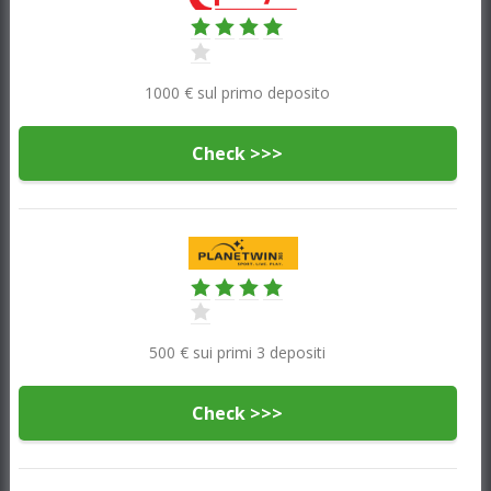
1000 € sul primo deposito
Check >>>
500 € sui primi 3 depositi
Check >>>