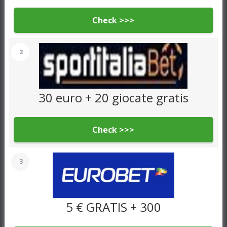
Check >>>
2
30 euro + 20 giocate gratis
Check >>>
3
5 € GRATIS + 300