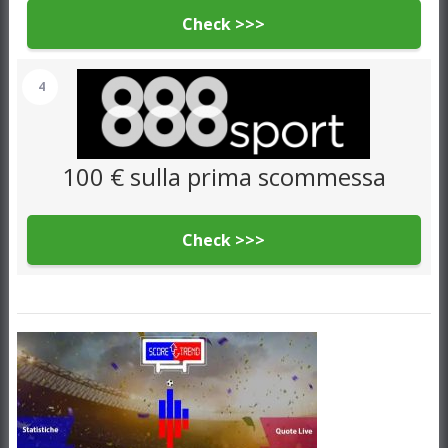
Check >>>
4
100 € sulla prima scommessa
Check >>>