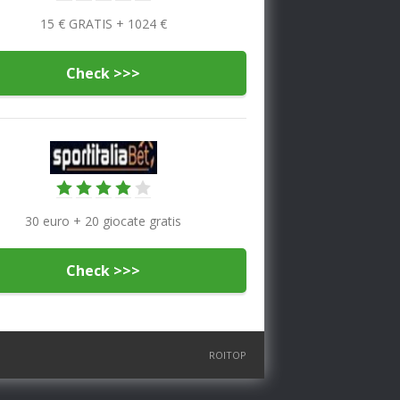
15 € GRATIS + 1024 €
Check >>>
30 euro + 20 giocate gratis
Check >>>
ROITOP