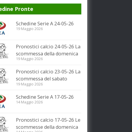
edine Pronte
Schedine Serie A 24-05-26
19 Maggio 2026
Pronostici calcio 24-05-26 La
scommessa della domenica
19 Maggio 2026
Pronostici calcio 23-05-26 La
scommessa del sabato
19 Maggio 2026
Schedine Serie A 17-05-26
14 Maggio 2026
Pronostici calcio 17-05-26 Le
scommesse della domenica
14 Maggio 2026