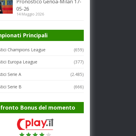
Pronostico Genoa-Milan 17-
05-26
14 Maggio 2026
pionati Principali
tici Champions League
(659)
tici Europa League
(377)
tici Serie A
(2.485)
tici Serie B
(666)
fronto Bonus del momento