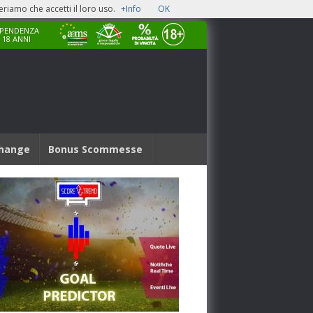
eriamo che accetti il loro uso.
+Info
OK
IPENDENZA
 18 ANNI
change
Bonus Scommesse