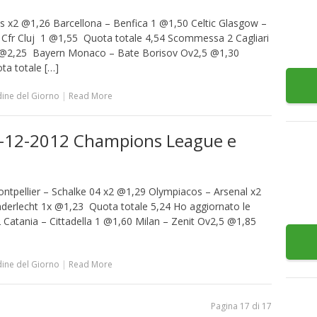
 x2 @1,26 Barcellona – Benfica 1 @1,50 Celtic Glasgow –
Cfr Cluj 1 @1,55 Quota totale 4,54 Scommessa 2 Cagliari
2 @2,25 Bayern Monaco – Bate Borisov Ov2,5 @1,30
ta totale […]
ine del Giorno
|
Read More
04-12-2012 Champions League e
tpellier – Schalke 04 x2 @1,29 Olympiacos – Arsenal x2
derlecht 1x @1,23 Quota totale 5,24 Ho aggiornato le
atania – Cittadella 1 @1,60 Milan – Zenit Ov2,5 @1,85
ine del Giorno
|
Read More
Pagina 17 di 17