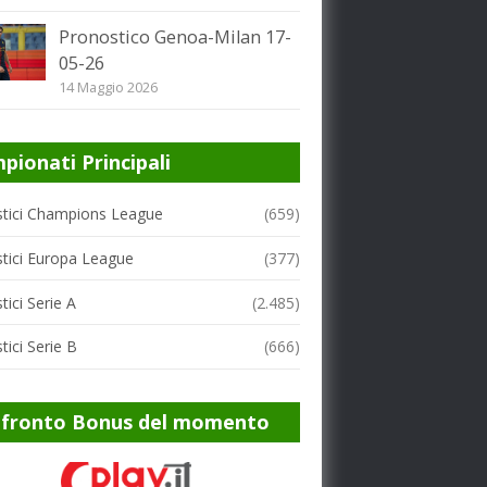
Pronostico Genoa-Milan 17-
05-26
14 Maggio 2026
pionati Principali
tici Champions League
(659)
tici Europa League
(377)
tici Serie A
(2.485)
tici Serie B
(666)
fronto Bonus del momento