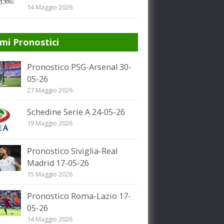
14 Maggio 2026
imi Pronostici
Pronostico PSG-Arsenal 30-
05-26
27 Maggio 2026
Schedine Serie A 24-05-26
19 Maggio 2026
Pronostico Siviglia-Real
Madrid 17-05-26
15 Maggio 2026
Pronostico Roma-Lazio 17-
05-26
14 Maggio 2026